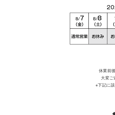
休業前
大変ご
※下記に
◆